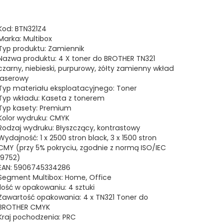
Kod: BTN321Z4
Marka: Multibox
Typ produktu: Zamiennik
Nazwa produktu: 4 X toner do BROTHER TN321
czarny, niebieski, purpurowy, żółty zamienny wkład
laserowy
Typ materiału eksploatacyjnego: Toner
Typ wkładu: Kaseta z tonerem
Typ kasety: Premium
Kolor wydruku: CMYK
Rodzaj wydruku: Błyszczący, kontrastowy
Wydajność: 1 x 2500 stron black, 3 x 1500 stron
CMY (przy 5% pokryciu, zgodnie z normą ISO/IEC
19752)
EAN: 5906745334286
Segment Multibox: Home, Office
Ilość w opakowaniu: 4 sztuki
Zawartość opakowania: 4 x TN321 Toner do
BROTHER CMYK
Kraj pochodzenia: PRC