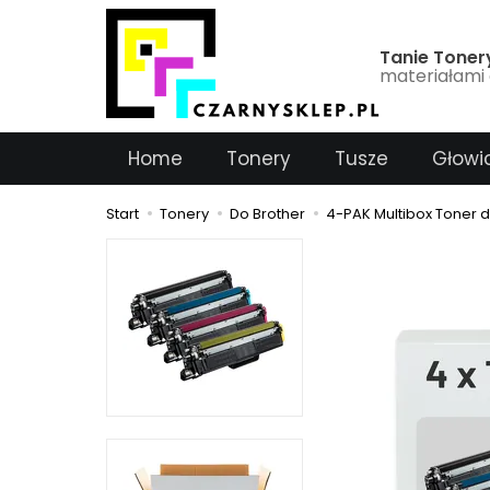
Tanie Toner
materiałami 
Home
Tonery
Tusze
Głowi
Start
Tonery
Do Brother
4-PAK Multibox Toner 