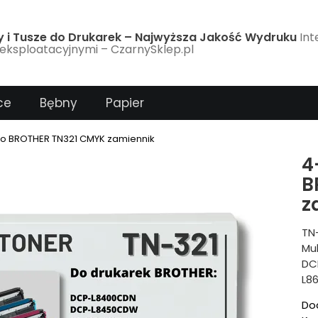
y i Tusze do Drukarek – Najwyższa Jakość Wydruku
Int
eksploatacyjnymi – CzarnySklep.pl
ce
Bębny
Papier
do BROTHER TN321 CMYK zamiennik
4
B
z
TN-
Mu
DC
L8
Dod