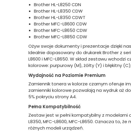
Brother HL-L8250 CDN
Brother HL-L8350 CDW
Brother HL-L8350 CDWT
Brother MFC-L8600 CDW
Brother MFC-L8650 CDW
Brother MFC-L8850 CDW
Ożyw swoje dokumenty i prezentacje dzięki n
Idealnie dopasowany do drukarek Brother z ser
L8600 i MFC-L8650. W skład zestawu wchodzi czt
kolorowe: purpurowy (M), żółty (Y) i błękitny 
Wydajność na Poziomie Premium
Zamiennik tonera w kolorze czarnym oferuje i
zamienniki kolorowe pozwalają na wydruk aż do
5% pokryciu strony A4.
Pełna Kompatybilność
Zestaw jest w pełni kompatybilny z modelami d
L8350, MFC-L8600, MFC-L8650. Oznacza to, że 
różnych modeli urządzeń.