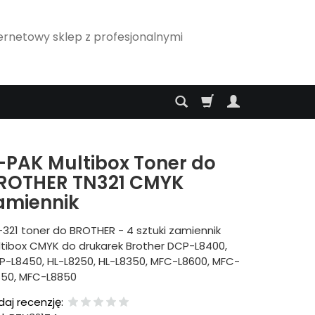
ernetowy sklep z profesjonalnymi
-PAK Multibox Toner do
ROTHER TN321 CMYK
amiennik
321 toner do BROTHER - 4 sztuki zamiennik
ltibox CMYK do drukarek Brother DCP-L8400,
P-L8450, HL-L8250, HL-L8350, MFC-L8600, MFC-
650, MFC-L8850
aj recenzję: