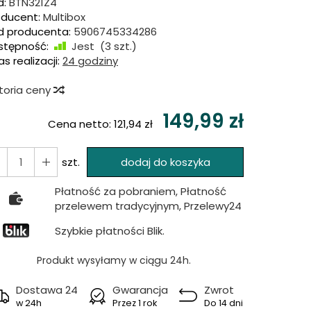
d:
BTN321Z4
oducent:
Multibox
d producenta:
5906745334286
stępność:
Jest
(
3
szt.)
s realizacji:
24 godziny
storia ceny
149,99 zł
Cena netto:
121,94 zł
szt.
dodaj do koszyka
Płatność za pobraniem, Płatność
przelewem tradycyjnym, Przelewy24
Szybkie płatności Blik.
Produkt wysyłamy w ciągu 24h.
Dostawa 24
Gwarancja
Zwrot
w 24h
Przez 1 rok
Do 14 dni