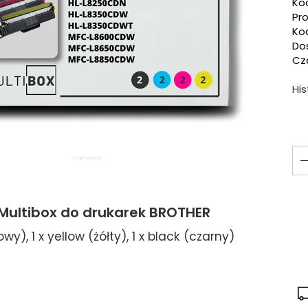
Ko
Pr
Ko
Do
Cza
Hi
 Multibox do drukarek BROTHER
y), 1 x yellow (żółty), 1 x black (czarny)