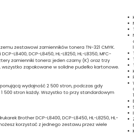
aszemu zestawowi zamienników tonera TN-321 CMYK.
ii DCP-L8400, DCP-L8450, HL-L8250, HL-L8350, MFC-
ery zamienniki tonera: jeden czarny (K) oraz trzy
(C), wszystko zapakowane w solidne pudełko kartonowe.
mponującą wydajność 2 500 stron, podczas gdy
 1 500 stron każdy. Wszystko to przy standardowym
rukarek Brother DCP-L8400, DCP-L8450, HL-L8250, HL-
możesz korzystać z jednego zestawu przez wiele